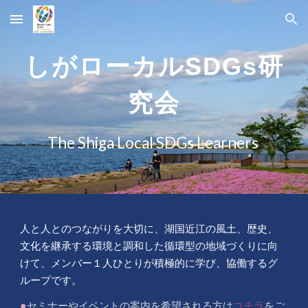
Skip to main content
Skip to navigation
しがローカルSDGs研
究会
The Shiga Local SDGs Learners
人と人とのつながりを
大切に
、湖国近江の風土、歴史、
文化を継承する環境と調和した循環型の地域づくりに向
けて、メンバー
１
人ひとりが積極的に学び、協働するグ
ループです。
●
セミナーやイベントの案内を希望される方は
コチラ
をご