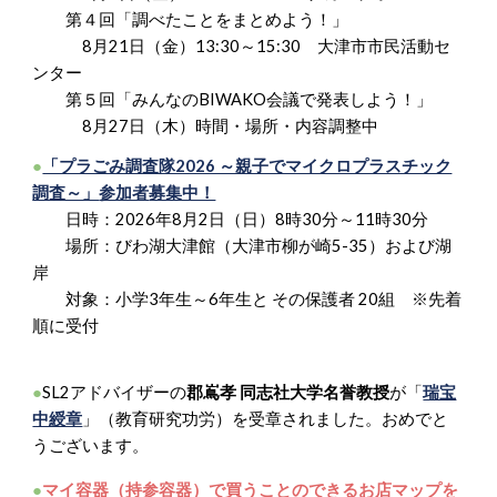
第４回「調べたことをまとめよう！」
8月21日（金）13:30～15:30 大津市市民活動セ
ンター
第５回「みんなのBIWAKO会議で発表しよう！」
8月27日（木）時間・場所・内容調整中
●
「プラごみ調査隊2026 ～親子でマイクロプラスチック
調査～」
参加者
募集中！
日時：2026年8月2日（日）8時30分～11時30分
場所：びわ湖大津館（大津市柳が崎5-35）および湖
岸
対象：小学3年生～6年生と その保護者 20組 ※先着
順に受付
●
SL2アドバイザーの
郡嶌孝 同志社大学名誉教授
が「
瑞宝
中綬章
」（教育研究功労）を受章されました。おめでと
うございます。
●
マイ容器（持参容器）で買うことのできるお店マップを