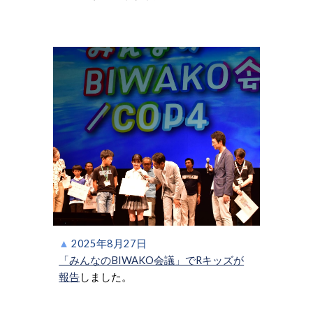
▲
202
5
年
8
月
27
日
「みんなのBIWAKO会議」でRキッズが
報告
しました。