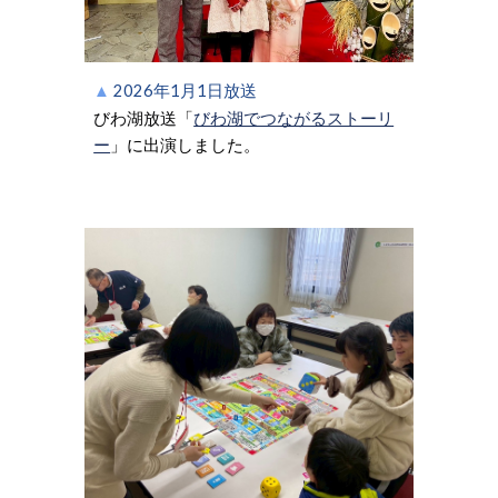
▲
202
6
年
1
月
1
日放送
びわ湖放送
「
びわ湖でつながるストーリ
ー
」に出演しました。