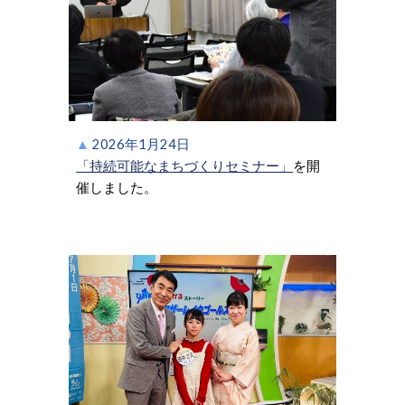
▲
202
6
年
1
月
24
日
「持続可能なまちづくりセミナー」
を開
催しました。