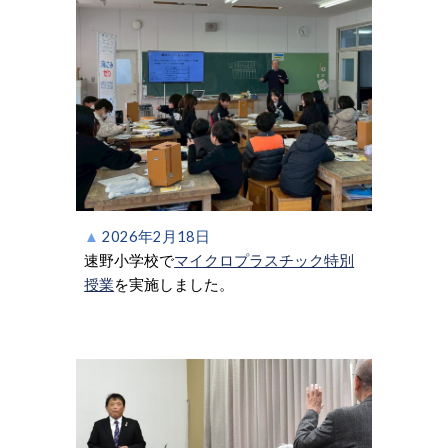
▲
202
6
年
2
月
18
日
速野小学校で
マイクロプラスチック特別
授業
を実施しました。