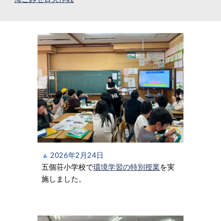
▲
202
6
年
2
月
24
日
五個荘小学校で
環境学習の特別授業
を実
施しました。