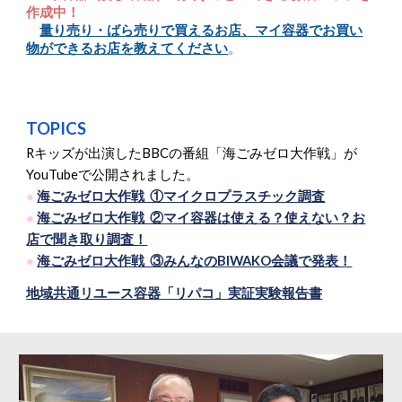
作成中！
量り売り・ばら売りで買えるお店、マイ容器でお買い
物ができるお店を教えてください
。
TOPICS
Rキッズが出演したBBCの番組「海ごみゼロ大作戦」が
YouTubeで公開されました。
●
海ごみゼロ大作戦 ①マイクロプラスチック調査
●
海ごみゼロ大作戦 ②マイ容器は使える？使えない？お
店で聞き取り調査！
●
海ごみゼロ大作戦 ③みんなのBIWAKO会議で発表！
地域共通リユース容器「リパコ」実証実験報告書