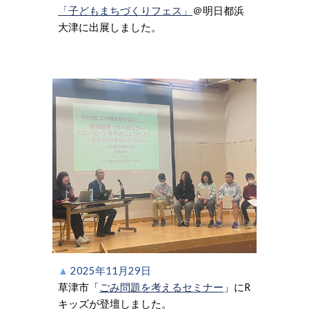
「子どもまちづくりフェス」
＠明日都浜
大津に
出展しました。
▲
202
5
年
11
月
29
日
草津市
「
ごみ問題を考えるセミナー
」
にR
キッズが登壇しました。