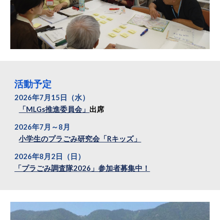
活動予定
202
6
年
7
月15日
（水）
「
MLGs推進委員会」
出席
202
6
年
7
月～
8
月
小学生のプラごみ研究会「Rキッズ」
202
6
年
8月2日（日）
「プラごみ調査隊2026」参加者募集中！