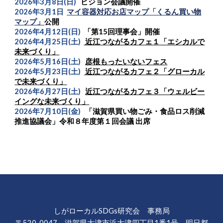
202
6
年
3
月
8日(日)
ビジョン会議
開催
202
6
年
3
月1日
マイ容器対応お店マップ「くるん買い物
マップ」
公開
202
6
年
4
月
12日(日)
「第15回理事会」開催
202
6
年
4
月
25日(土)
近江つながるカフェ１「エシカルで
未来づくり」
202
6
年
5
月
16日(土)
彦根もったいないフェス
202
6
年
5
月
23日(土)
近江つながるカフェ２「グローカル
で未来づくり」
202
6
年
6
月
27日(土)
近江つながるカフェ３「ウェルビー
イングな未来づくり」
202
6
年
7
月
10
日(
金
)
「滋賀県買い物ごみ・食品ロス削減
推進協議会」令和８年度第１回会議 出席
しがローカルSDGs研究会 事務局
〒520-0047 滋賀県大津市浜大津四丁目1番1号 明日都