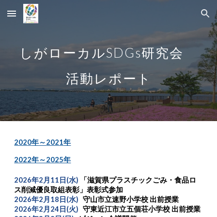
Skip to main content
Skip to navigation
しがローカルSDGs研究会
活動レポート
202
0
年
～
202
1
年
2022年～2025年
202
6
年
2
月
11日(水)
「滋賀県プラスチックごみ・食品ロ
ス削減優良取組表彰」表彰式参加
202
6
年
2
月
18日(水)
守山市立速野小学校 出前授業
202
6
年
2
月
24日(火)
守東近江市立五個荘小学校 出前授業